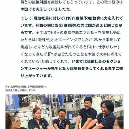
員との直接対話を実践してもらっています。この取り組みは
中国でも実施していましたね｡
そして､
現地社員に対してはKY(危険予知)教育に力を入れて
います。利益の前に安全(命)優先なのは国が違えど同じだか
らです。
全工場で5S＊の徹底や赤エフ活動＊を実施し始め
たときは｢面倒だ｣と大ブーイングでしたが､私から率先して
実施し､どんどん改善効果が出てくると｢あれ､仕事がしやす
くなってきたぞ｣｢Yは自分たちのことを本気で大事に考えて
くれている｣と感じてくれて。
いまでは現地社員のセクショ
ンマネージャーが先生となり現場教育をしてくれるまでに盛
り上がっています｡
KY(危険予知)教育により仲間を気遣い､
助け合う風土が育まれている