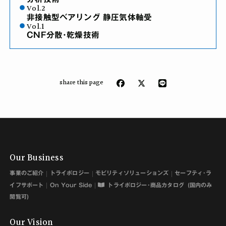
Vol.2
非接触型ベアリング 静圧気体軸受
Vol.1
CNF分散･乾燥技術
share this page
Our Business
事業のご紹介
トライボロジー
モビリティソリューションズ
セーフティ･ラ
イフサポート
On Your Side
トライボロジー･商品カタログ
(国内のみ
閲覧可)
Our Vision