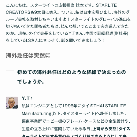
こんにちは。スターライトの広報担当 辻本です。STARLITE
CREATORSも9本目に突入。ついに､私は日本を飛び出し､海外のグ
ループ会社を取材しちゃいますよ！スターライトのグローバル進出を
切り拓いてきた開拓者たちは､どんな想いでここまで突き進んできた
のか。現在､タイで会長をしているY.Tさん､中国で副総経理(副社長)
をしているI.Sさんにさっそく､話を聞いてみましょう！
海外赴任は突然に
初めての海外赴任はどのような経緯で決まったの
でしょうか｡
Y.T：
私はエンジニアとして1996年にタイのTHAI STARLITE
Manufacturing(以下､タイスターライト)へ赴任しました。
栗東事業所でコピー機のフレーム･ケースなどの金型設計や､
生産の立ち上げに奮闘していたある日､
上司から突然｢タイス
ターライトで日本品質のモノづくりができるようにして来