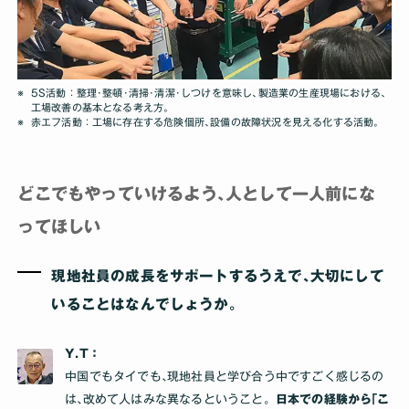
5S活動：整理･整頓･清掃･清潔･しつけを意味し､製造業の生産現場における､
工場改善の基本となる考え方｡
赤エフ活動：工場に存在する危険個所､設備の故障状況を見える化する活動｡
どこでもやっていけるよう､人として一人前にな
ってほしい
現地社員の成長をサポートするうえで､大切にして
いることはなんでしょうか｡
Y.T：
中国でもタイでも､現地社員と学び合う中ですごく感じるの
は､改めて人はみな異なるということ。
日本での経験から｢こ