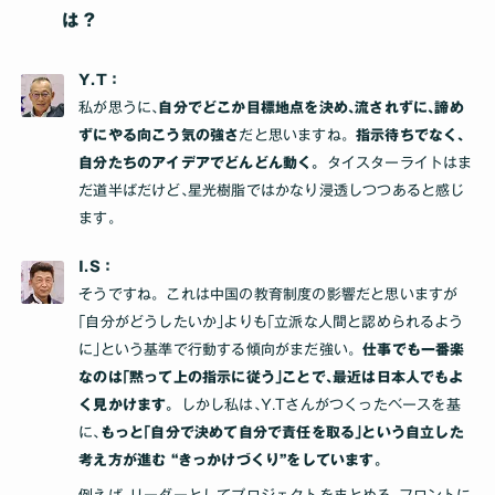
は？
Y.T：
私が思うに､
自分でどこか目標地点を決め､流されずに､諦め
ずにやる向こう気の強さ
だと思いますね。
指示待ちでなく､
自分たちのアイデアでどんどん動く。
タイスターライトはま
だ道半ばだけど､星光樹脂ではかなり浸透しつつあると感じ
ます｡
I.S：
そうですね。これは中国の教育制度の影響だと思いますが
｢自分がどうしたいか｣よりも｢立派な人間と認められるよう
に｣という基準で行動する傾向がまだ強い。
仕事でも一番楽
なのは｢黙って上の指示に従う｣ことで､最近は日本人でもよ
く見かけます。
しかし私は､Y.Tさんがつくったベースを基
に､
もっと｢自分で決めて自分で責任を取る｣という自立した
考え方が進む “きっかけづくり”をしています｡