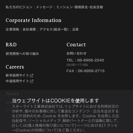
私たちのビジョン
メッセージ
ミッション･環境保全･社会活動
Corporate Information
企業情報
会社概要
アクセス(拠点一覧)
沿革
R&D
Contact
お問い合わせ
研究開発への取り組み
TEL :
06-6956-2240
Careers
(9:00~17:00)
FAX : 06-6956-2715
新卒採用サイト
中途採用サイト
News
当ウェブサイトはCOOKIEを使用します
お知らせ
展示会情報
新開発･新サー
スターライト工業株式会社では､ウェブサイトにおける利用状況の
ビス
分析や､個々のお客様に対して最適なコンテンツ・広告を提供する
などの目的のため､Cookie を使用します。Cookie を使用した広
告配信や､ソーシャルメディア､解析パートナーとの協働に関して､
詳しくは[個人情報の取り扱いについて]ページにおける[7.クッキ
ー(Cookie)の利用について]をご覧ください。