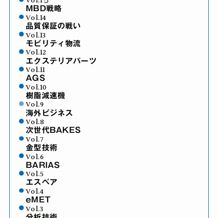
Vol.1５
MBD戦略
Vol.14
品質保証の戦い
Vol.13
モビリティ物流
Vol.12
エクステリアパーツ
Vol.11
AGS
Vol.10
樹脂減速機
Vol.9
海外ビジネス
Vol.8
次世代BAKES
Vol.7
金型技術
Vol.6
BARIAS
Vol.5
エスベア
Vol.4
eMET
Vol.3
分析技術