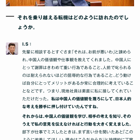
それを乗り越える転機はどのように訪れたのでし
ょうか｡
I.S：
先輩に相談するとすぐさま｢それは､お前が悪いわ｣と諌めら
れ､中国人の価値観や仕事観を教えてくれました。中国人に
とって謝罪はきわめて重い行為であること､人前で叱られる
のは耐えられないほどの屈辱的な行為であること､どう動け
ば自分にとってメリットがあるか常に合理的に考えているこ
となどです。つまり､現地社員は素直に私に接してくれてい
ただけだった。
私は中国人の価値観を蔑ろにして､日本人的
な考えを勝手に押し付けていたんですね｡
それからは､中国人の価値観を学び､相手の考えを知り､その
うえで私の意見を伝えなければと行動を大きく変えました。
部下が仕事でミスしたときは､まず言い分を聞いたあと｢この
ように改善してほしい､理由はこうだからだ｣と論理的に丁寧