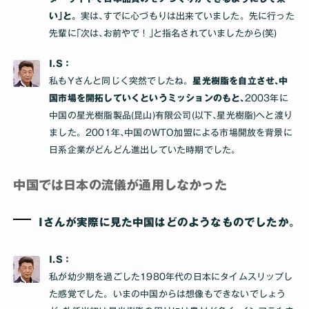
い｣と。
実は､すでに心づもりは出来ていました。先に行った
先輩に｢次は､お前やで！｣と指名されていましたから(笑)
I.S：
私もYさんと同じく突然でしたね。
星光樹脂を自立させ､中
国市場を開拓していくというミッションのもと､
2003年に
中国の星光樹脂製品(昆山)有限公司(以下､星光樹脂)へと渡り
ました。2001年､中国のWTO加盟による市場開放を背景に
日系企業がどんどん進出していた時期でした｡
中国では日本の流儀が通用しなかった
Iさんが実際に見た中国はどのようなものでしたか｡
I.S：
私が幼少期を過ごした1980年代の日本にタイムスリップし
た感覚でした。いまの中国からは想像もできないでしょう