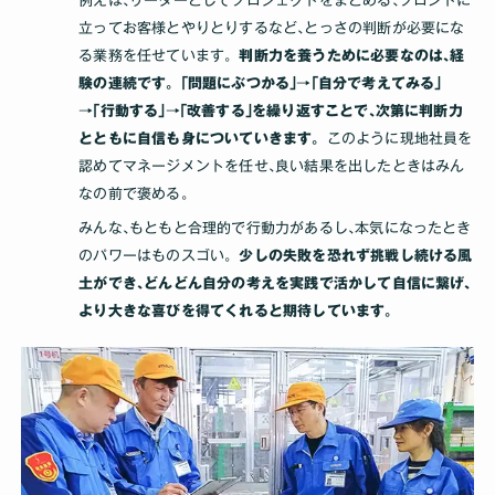
例えば､リーダーとしてプロジェクトをまとめる､フロントに
立ってお客様とやりとりするなど､とっさの判断が必要にな
る業務を任せています。
判断力を養うために必要なのは､経
験の連続です。｢問題にぶつかる｣→｢自分で考えてみる｣
→｢行動する｣→｢改善する｣を繰り返すことで､次第に判断力
とともに自信も身についていきます。
このように現地社員を
認めてマネージメントを任せ､良い結果を出したときはみん
なの前で褒める｡
みんな､もともと合理的で行動力があるし､本気になったとき
のパワーはものスゴい。
少しの失敗を恐れず挑戦し続ける風
土ができ､どんどん自分の考えを実践で活かして自信に繋げ､
より大きな喜びを得てくれると期待しています｡