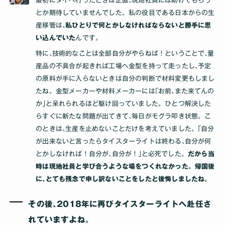
最初にタイへ行ったときは正直､現地社員には助けてもらう
とか期待していませんでした。私の役目である日本からの生
産移管は､
私ひとりで何とかしなければならないと勝手に思
い込んでいた
んです｡
特に､技術的なことは全部自分がやらねば！ということで､量
産品の不具合が起きれば工場へ金型を持って走ったし､予定
の原料が手に入らないときは自分の判断で材料変更もしまし
たね。金型メーカーや材料メーカーには｢お前､また来てんの
か｣と呆れられるほど駆け回っていました。ひとつ解決した
らすぐに新たな問題が出てきて､毎日がモグラ叩き状態。こ
のときは､生産を止めないことだけを考えていました。｢自分
が出来ないと言ったらタイスターライトは終わる､自分が何
とかしなければ！自分が､自分が！｣と必死でした。
だから当
時は現地社員と学び合うような場をつくれなかった。帰国後
に､とても残念で申し訳ないことをしたと後悔しましたね｡
その後､2018年に再びタイスターライトへ赴任さ
れていますよね｡