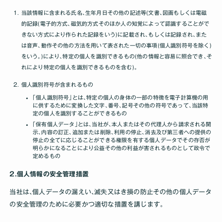
当該情報に含まれる氏名､生年月日その他の記述等(文書､図画もしくは電磁
的記録(電子的方式､磁気的方式そのほか人の知覚によって認識することがで
きない方式により作られた記録をいう)に記載され､もしくは記録され､また
は音声､動作その他の方法を用いて表された一切の事項(個人識別符号を除く)
をいう｡)により､特定の個人を識別できるもの(他の情報と容易に照合でき､そ
れにより特定の個人を識別できるものを含む)｡
個人識別符号が含まれるもの
｢個人識別符号｣とは､特定の個人の身体の一部の特徴を電子計算機の用
に供するために変換した文字､番号､記号その他の符号であって､当該特
定の個人を識別することができるもの
｢保有個人データ｣とは､当社が､本人またはその代理人から請求される開
示､内容の訂正､追加または削除､利用の停止､消去及び第三者への提供の
停止の全てに応じることができる権限を有する個人データでその存否が
明らかになることにより公益その他の利益が害されるものとして政令で
定めるもの
2.個人情報の安全管理措置
当社は､個人データの漏えい､滅失又はき損の防止その他の個人データ
の安全管理のために必要かつ適切な措置を講じます｡