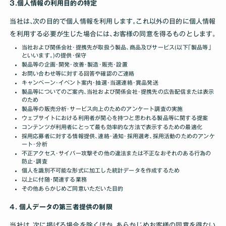
3.個人情報の利用目的の特定
当社は､次の目的で個人情報を利用します｡これ以外の目的に個人情報
を利用する必要が生じた場合には､お客様の同意を得るものとします｡
当社および関係会社･提携先が取扱う製品､商品及びサービス(以下｢製品等｣
といいます｡)の提供･保守
製品等の企画･開発･改善･製造･販売･設置
お問い合わせ等に対する回答や確認のご連絡
キャンペーン･イベント案内･抽選･当選連絡･賞品発送
製品等についてのご案内､当社および関係会社･提携先の広告配信または表示
のため
製品等の販売分析･サービス向上のためのアンケート調査の実施
ウェブサイトにおける利用者が関心を持つと思われる製品等に関する提案
コンテンツが利用者にとって最も効率的な方法で表示するための最適化
採用応募者に対する情報提供､連絡･通知･採用選考､採用活動のためのアンケ
ート･分析
不正アクセス･サイバー攻撃その他の違法または不正なおそれのある行為の
防止･調査
個人を識別不可能な形式に加工した統計データを作成するため
以上に付随･関連する業務
その他あらかじめご同意いただいた目的
4. 個人データの第三者提供の制限
当社は､次に掲げる場合を除くほか､あらかじめお客様の同意を得ない