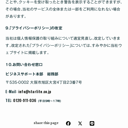
ことや､クッキーを受け取ったとき警告を表示することができますが､
当ウェブサイトでは一度行った[クッキー宣言からの同意]をいつでも
その場合､当社のサービスの全体または一部をご利用になれない場合
変更、撤回することが出来ます。
があります｡
お客様が同意した内容に関して弊社に連絡の際は、お客様の同意ID
9.｢プライバシーポリシー｣の改定
と同意日をお伝えください。
当社は個人情報保護の取り組みについて適宜見直し､改定していきま
同意は次のドメインに適用されます： starlite.co.jp
す｡改定された｢プライバシーポリシー｣については､すみやかに当社ウ
同意状況:: 拒否.
ェブサイトに掲載します｡
同意を変更
10.お問い合わせ窓口
Cookie宣言は、19/07/2026に
Cookiebot
により最終更新されま
ビジネスサポート本部 総務部
した。:
〒535-0002 大阪市旭区大宮4丁目23番7号
必須 (3)
E-Mail:
info@starlite.co.jp
必須Cookieは、ページナビゲーションやウェブサイトの安全なエ
TEL:
0120-911-036
(平日9時〜17時)
リアへのアクセスのような基本的な機能を有効し、ウェブサイト
を利用しやすくするものです。ウェブサイトはこうしたCookieが
ないと適切に動作しません。
share this page
プロバイダ
最大保存
名称
目的