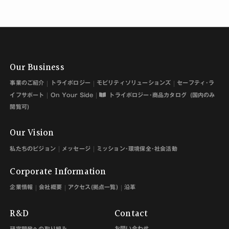
ー
期間
__cf_bm
Vimeo
This cookie is used
1 日
to distinguish
between humans and
bots. This is
beneficial for the
Our Business
website, in order to
make valid reports
事業のご紹介
トライボロジー
モビリティソリューションズ
セーフティ･ラ
on the use of their
イフサポート
On Your Side
トライボロジー･商品カタログ
(国内のみ
website.
閲覧可)
cf.turnstile.
Cloudflare
This cookie is used
永続
u
to distinguish
Our Vision
between humans and
bots.
私たちのビジョン
メッセージ
ミッション･環境保全･社会活動
CookieCon
Cookiebot
Stores the user's
1 年
sent
cookie consent state
Corporate Information
for the current
domain
企業情報
会社概要
アクセス(拠点一覧)
沿革
R&D
Contact
統計 (9)
お問い合わせ
研究開発への取り組み