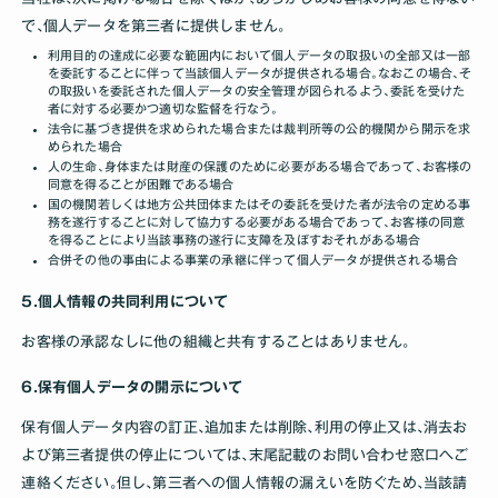
で､個人データを第三者に提供しません｡
利用目的の達成に必要な範囲内において個人データの取扱いの全部又は一部
を委託することに伴って当該個人データが提供される場合｡なおこの場合､そ
の取扱いを委託された個人データの安全管理が図られるよう､委託を受けた
者に対する必要かつ適切な監督を行なう｡
法令に基づき提供を求められた場合または裁判所等の公的機関から開示を求
められた場合
人の生命､身体または財産の保護のために必要がある場合であって､お客様の
同意を得ることが困難である場合
国の機関若しくは地方公共団体またはその委託を受けた者が法令の定める事
務を遂行することに対して協力する必要がある場合であって､お客様の同意
を得ることにより当該事務の遂行に支障を及ぼすおそれがある場合
合併その他の事由による事業の承継に伴って個人データが提供される場合
5.個人情報の共同利用について
お客様の承認なしに他の組織と共有することはありません｡
6.保有個人データの開示について
保有個人データ内容の訂正､追加または削除､利用の停止又は､消去お
よび第三者提供の停止については､末尾記載のお問い合わせ窓口へご
連絡ください｡但し､第三者への個人情報の漏えいを防ぐため､当該請