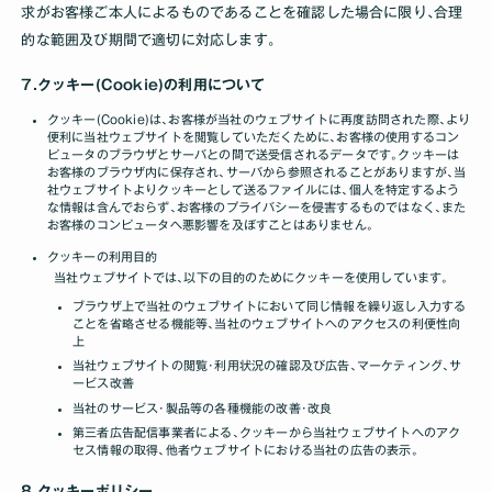
求がお客様ご本人によるものであることを確認した場合に限り､合理
的な範囲及び期間で適切に対応します｡
7.クッキー(Cookie)の利用について
クッキー(Cookie)は､お客様が当社のウェブサイトに再度訪問された際､より
便利に当社ウェブサイトを閲覧していただくために､お客様の使用するコン
ピュータのブラウザとサーバとの間で送受信されるデータです｡クッキーは
お客様のブラウザ内に保存され､サーバから参照されることがありますが､当
社ウェブサイトよりクッキーとして送るファイルには､個人を特定するよう
な情報は含んでおらず､お客様のプライバシーを侵害するものではなく､また
お客様のコンピュータへ悪影響を及ぼすことはありません｡
クッキーの利用目的
当社ウェブサイトでは､以下の目的のためにクッキーを使用しています｡
ブラウザ上で当社のウェブサイトにおいて同じ情報を繰り返し入力する
ことを省略させる機能等､当社のウェブサイトへのアクセスの利便性向
上
当社ウェブサイトの閲覧･利用状況の確認及び広告､マーケティング､サ
ービス改善
当社のサービス･製品等の各種機能の改善･改良
第三者広告配信事業者による､クッキーから当社ウェブサイトへのアク
セス情報の取得､他者ウェブサイトにおける当社の広告の表示｡
8.クッキーポリシー