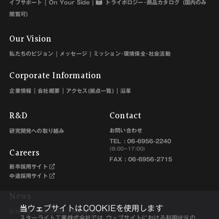
イフサポート
On Your Side
トライボロジー･商品カタログ
(国内のみ
閲覧可)
Our Vision
私たちのビジョン
メッセージ
ミッション･環境保全･社会活動
Corporate Information
企業情報
会社概要
アクセス(拠点一覧)
沿革
R&D
Contact
お問い合わせ
研究開発への取り組み
TEL :
06-6956-2240
Careers
(9:00~17:00)
FAX : 06-6956-2715
新卒採用サイト
中途採用サイト
News
当ウェブサイトはCOOKIEを使用します
お知らせ
展示会情報
新開発･新サー
スターライト工業株式会社では､ウェブサイトにおける利用状況の