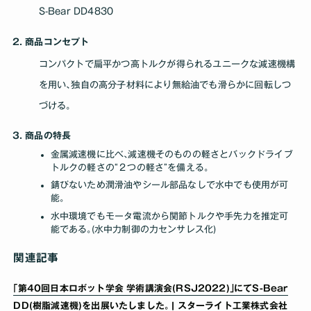
S-Bear DD4830
商品コンセプト
コンパクトで扁平かつ高トルクが得られるユニークな減速機構
を用い､独自の高分子材料により無給油でも滑らかに回転しつ
づける｡
商品の特長
金属減速機に比べ､減速機そのものの軽さとバックドライブ
トルクの軽さの“２つの軽さ”を備える｡
錆びないため潤滑油やシール部品なしで水中でも使用が可
能｡
水中環境でもモータ電流から関節トルクや手先力を推定可
能である｡(水中力制御の力センサレス化)
関連記事
｢第40回日本ロボット学会 学術講演会(RSJ2022)｣にてS-Bear
DD(樹脂減速機)を出展いたしました｡ | スターライト工業株式会社