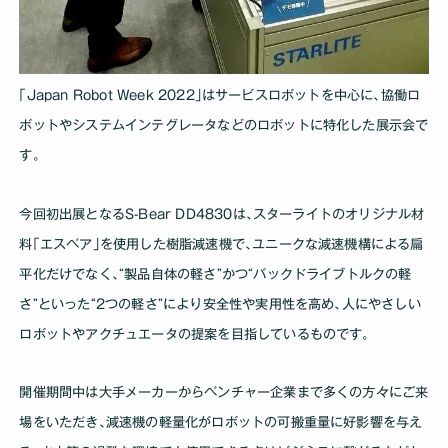
｢Japan Robot Week 2022｣はサービスロボットを中心に､協働ロ
ボットやシステムインテグレータなどのロボットに特化した展示会で
す｡
今回初出展となるS-Bear DD4830は､スターライトのオリジナル材
料｢エスベア｣を使用した樹脂減速機で､ユニークな減速機構による扁
平化だけでなく､“製品自体の軽さ”かつ“バックドライブトルクの軽
さ”といった“2つの軽さ”により安全性や実用性を高め､人にやさしい
ロボットやアクチュエータの提案を目指しているものです｡
開催期間中は大手メーカーからベンチャー企業まで多くの方々にご来
場をいただき､減速機の軽量化がロボットの可搬重量に好影響を与え