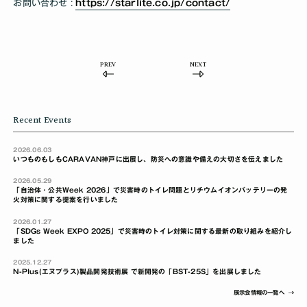
お問い合わせ :
https://starlite.co.jp/contact/
PREV
NEXT
Recent Events
2026.06.03
いつものもしもCARAVAN神戸に出展し、防災への意識や備えの大切さを伝えました
2026.05.29
「自治体・公共Week 2026」で災害時のトイレ問題とリチウムイオンバッテリーの発
火対策に関する提案を行いました
2026.01.27
「SDGs Week EXPO 2025」で災害時のトイレ対策に関する最新の取り組みを紹介し
ました
2025.12.27
N-Plus(エヌプラス)製品開発技術展 で新開発の「BST-25S」を出展しました
展示会情報の一覧へ