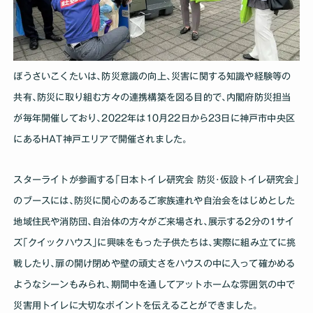
ぼうさいこくたいは､防災意識の向上､災害に関する知識や経験等の
共有､防災に取り組む方々の連携構築を図る目的で､内閣府防災担当
が毎年開催しており､2022年は10月22日から23日に神戸市中央区
にあるHAT神戸エリアで開催されました｡
スターライトが参画する｢日本トイレ研究会 防災･仮設トイレ研究会｣
のブースには､防災に関心のあるご家族連れや自治会をはじめとした
地域住民や消防団､自治体の方々がご来場され､展示する2分の1サイ
ズ｢クイックハウス｣に興味をもった子供たちは､実際に組み立てに挑
戦したり､扉の開け閉めや壁の頑丈さをハウスの中に入って確かめる
ようなシーンもみられ､期間中を通してアットホームな雰囲気の中で
災害用トイレに大切なポイントを伝えることができました｡