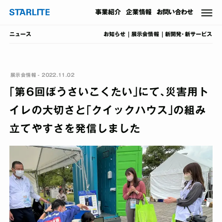
事業
紹介
企業情報
お問い合わせ
お知らせ
展示会情報
新開発･新サービス
ニュース
展示会情報 - 2022.11.02
｢第6回ぼうさいこくたい｣にて､災害用ト
イレの大切さと｢クイックハウス｣の組み
立てやすさを発信しました