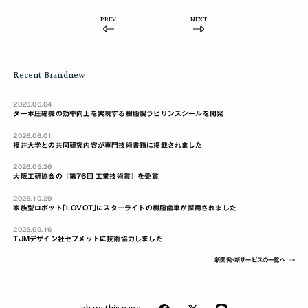
PREV
NEXT
Recent Brandnew
2026.06.04
ターボ圧縮機の効率向上を実現する樹脂製ラビリンスシールを開発
2026.06.01
福井大学との共同研究内容が専門技術書籍に掲載されました
2026.05.26
大阪工研協会の『第76回 工業技術賞』を受賞
2025.10.29
家族型ロボット｢LOVOT｣にスターライトの樹脂歯車が採用されました
2025.09.16
TJMデザイン社セフメットに技術協力しました
新開発･新サービスの一覧へ