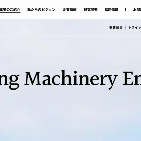
|
事業
のご
紹介
私たちのビジョン
企業情報
研究開発
採用情報
お問
事業紹介
トライ
ing Machinery
E