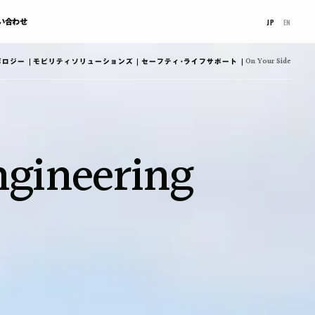
JP
EN
い合わせ
On Your Side
ボロジー
モビリティ
ソリューションズ
セーフティ
･ライフサポート
ngineering