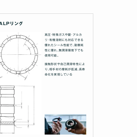
ALPリング
高圧･特殊ガスや酸･アルカ
リ･有機溶剤にも対応できる
優れたシール性能で､耐摩耗
性に優れ､無潤滑環境下でも
使用可能｡
接触形状や自己潤滑特性によ
り､相手材の摩耗が低減､長寿
命化を実現している