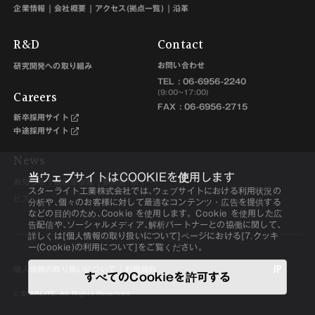
企業情報
会社概要
アクセス(拠点一覧)
沿革
R&D
Contact
お問い合わせ
研究開発への取り組み
TEL :
06-6956-2240
Careers
(9:00~17:00)
FAX : 06-6956-2715
新卒採用サイト
中途採用サイト
News
当ウェブサイトはCOOKIEを使用します
お知らせ
展示会情報
新開発･新サー
スターライト工業株式会社では､ウェブサイトにおける利用状況の
ビス
分析や､個々のお客様に対して最適なコンテンツ・広告を提供する
などの目的のため､Cookie を使用します。Cookie を使用した広
告配信や､ソーシャルメディア､解析パートナーとの協働に関して､
詳しくは[個人情報の取り扱いについて]ページにおける[7.クッキ
ー(Cookie)の利用について]をご覧ください。
JP
EN
個人情報の取り扱いについて
利用規約
すべてのCookieを許可する
© STARLITE. All Rights Reserved.