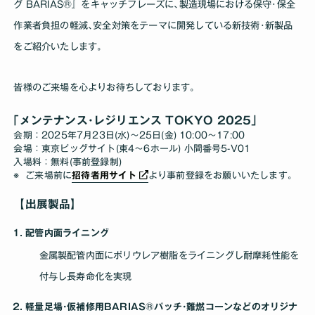
グ BARIAS®』をキャッチフレーズに､製造現場における保守･保全
作業者負担の軽減､安全対策をテーマに開発している新技術･新製品
をご紹介いたします｡
皆様のご来場を心よりお待ちしております｡
｢メンテナンス･レジリエンス TOKYO 2025｣
会期：2025年7月23日(水)～25日(金) 10:00～17:00
会場：東京ビッグサイト(東4～6ホール) 小間番号5-V01
入場料：無料(事前登録制)
ご来場前に
招待者用サイト
より事前登録をお願いいたします。
【出展製品】
配管内面ライニング
金属製配管内面にポリウレア樹脂をライニングし耐摩耗性能を
付与し長寿命化を実現
軽量足場･仮補修用BARIAS®パッチ･難燃コーンなどのオリジナ