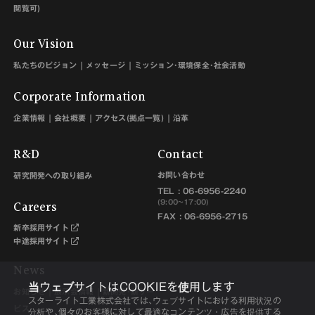
閲覧可)
Our Vision
私たちのビジョン
メッセージ
ミッション･環境保全･社会活動
Corporate Information
企業情報
会社概要
アクセス(拠点一覧)
沿革
R&D
Contact
お問い合わせ
研究開発への取り組み
TEL :
06-6956-2240
Careers
(9:00~17:00)
FAX : 06-6956-2715
新卒採用サイト
中途採用サイト
News
当ウェブサイトはCOOKIEを使用します
お知らせ
展示会情報
新開発･新サー
スターライト工業株式会社では､ウェブサイトにおける利用状況の
ビス
分析や､個々のお客様に対して最適なコンテンツ・広告を提供する