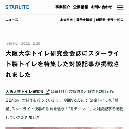
事業
紹介
企業情報
お問い合わせ
お知らせ
展示会情報
新開発･新サービス
ニュース
お知らせ - 2022.12.20
大阪大学トイレ研究会会誌にスターライ
ト製トイレを特集した対談記事が掲載さ
れました
大阪大学トイレ研究会
は毎月1回の勉強会と研究会誌｢Let's
BEnjoy｣の制作を行っています。今回Vol.5にて“公衆トイレの｢彗
星｣スターライト便器の軌跡を追う！”をテーマにした対談記事を掲載
していただきました｡