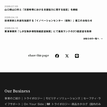
2026.07.03
山口県山口市と「災害時等における支援協力に関する協定」を締結
2026.04.15
技術革新と共創を加速する「イノベーションセンター（仮称）」着工のお知らせ
2026.04.10
栗東事業所「しが生物多様性取組認証制度」にて最高ランクの3つ星認証を取得
お知らせの一覧へ
share this page
Our Business
事業のご紹介
トライボロジー
モビリティソリューションズ
セーフティ･ラ
イフサポート
On Your Side
トライボロジー･商品カタログ
(国内のみ