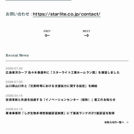
お問い合わせ :
https://starlite.co.jp/contact/
PREV
NEXT
Recent News
2026.07.22
広島東洋カープ 佐々木泰選手に「スターライト工業ホームラン賞」を贈呈しました
2026.07.03
山口県山口市と「災害時等における支援協力に関する協定」を締結
2026.04.15
技術革新と共創を加速する「イノベーションセンター（仮称）」着工のお知らせ
2026.04.10
栗東事業所「しが生物多様性取組認証制度」にて最高ランクの3つ星認証を取得
お知らせの一覧へ