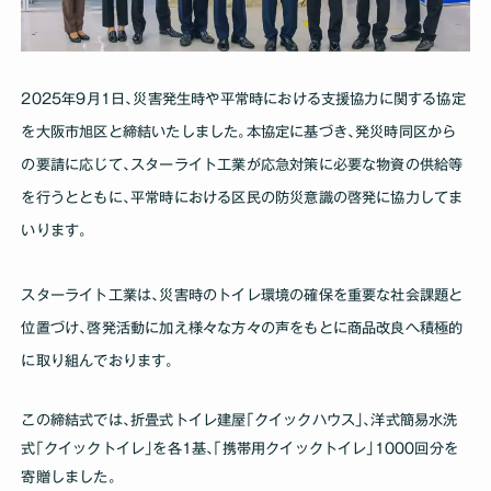
2025年9月1日､災害発生時や平常時における支援協力に関する協定
を大阪市旭区と締結いたしました｡本協定に基づき､発災時同区から
の要請に応じて､スターライト工業が応急対策に必要な物資の供給等
を行うとともに､平常時における区民の防災意識の啓発に協力してま
いります｡
スターライト工業は､災害時のトイレ環境の確保を重要な社会課題と
位置づけ､啓発活動に加え様々な方々の声をもとに商品改良へ積極的
に取り組んでおります｡
この締結式では､折畳式トイレ建屋｢クイックハウス｣､洋式簡易水洗
式｢クイックトイレ｣を各1基､｢携帯用クイックトイレ｣1000回分を
寄贈しました｡