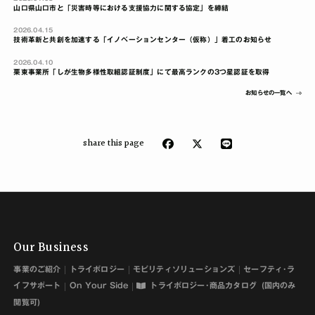
山口県山口市と「災害時等における支援協力に関する協定」を締結
2026.04.15
技術革新と共創を加速する「イノベーションセンター（仮称）」着工のお知らせ
2026.04.10
栗東事業所「しが生物多様性取組認証制度」にて最高ランクの3つ星認証を取得
お知らせの一覧へ
share this page
Our Business
事業のご紹介
トライボロジー
モビリティソリューションズ
セーフティ･ラ
イフサポート
On Your Side
トライボロジー･商品カタログ
(国内のみ
閲覧可)