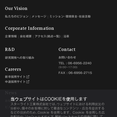
Our Vision
私たちのビジョン
メッセージ
ミッション･環境保全･社会活動
Corporate Information
企業情報
会社概要
アクセス(拠点一覧)
沿革
R&D
Contact
お問い合わせ
研究開発への取り組み
TEL :
06-6956-2240
Careers
(9:00~17:00)
FAX : 06-6956-2715
新卒採用サイト
中途採用サイト
News
当ウェブサイトはCOOKIEを使用します
お知らせ
展示会情報
新開発･新サー
スターライト工業株式会社では､ウェブサイトにおける利用状況の
ビス
分析や､個々のお客様に対して最適なコンテンツ・広告を提供する
などの目的のため､Cookie を使用します。Cookie を使用した広
告配信や､ソーシャルメディア､解析パートナーとの協働に関して､