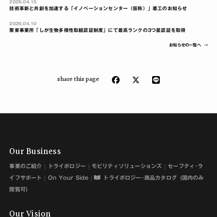
2026.04.15
技術革新と共創を加速する「イノベーションセンター（仮称）」着工のお知らせ
2026.04.10
栗東事業所「しが生物多様性取組認証制度」にて最高ランクの3つ星認証を取得
お知らせの一覧へ
share this page
Our Business
事業のご紹介
トライボロジー
モビリティソリューションズ
セーフティ･ラ
イフサポート
On Your Side
トライボロジー･商品カタログ
(国内のみ
閲覧可)
Our Vision