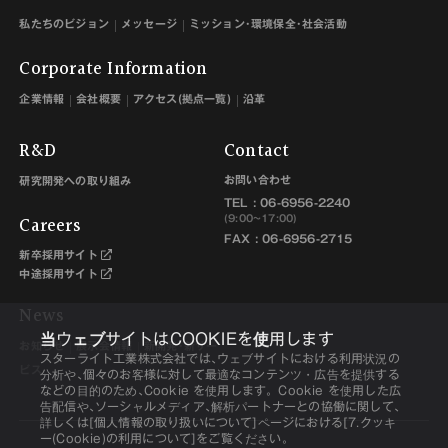
私たちのビジョン
メッセージ
ミッション･環境保全･社会活動
Corporate Information
企業情報
会社概要
アクセス(拠点一覧)
沿革
R&D
Contact
お問い合わせ
研究開発への取り組み
TEL :
06-6956-2240
Careers
(9:00~17:00)
FAX : 06-6956-2715
新卒採用サイト
中途採用サイト
News
当ウェブサイトはCOOKIEを使用します
お知らせ
展示会情報
新開発･新サー
スターライト工業株式会社では､ウェブサイトにおける利用状況の
ビス
分析や､個々のお客様に対して最適なコンテンツ・広告を提供する
などの目的のため､Cookie を使用します。Cookie を使用した広
告配信や､ソーシャルメディア､解析パートナーとの協働に関して､
詳しくは[個人情報の取り扱いについて]ページにおける[7.クッキ
ー(Cookie)の利用について]をご覧ください。