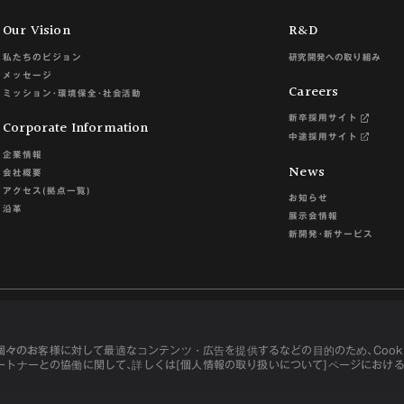
Our Vision
R&D
私たちのビジョン
研究開発への取り組み
メッセージ
Careers
ミッション･環境保全･社会活動
新卒採用サイト
Corporate Information
中途採用サイト
企業情報
News
会社概要
アクセス(拠点一覧)
お知らせ
沿革
展示会情報
新開発･新サービス
々のお客様に対して最適なコンテンツ・広告を提供するなどの目的のため､Cooki
て
利用規約
パートナーとの協働に関して､詳しくは[個人情報の取り扱いについて]ページにおける[