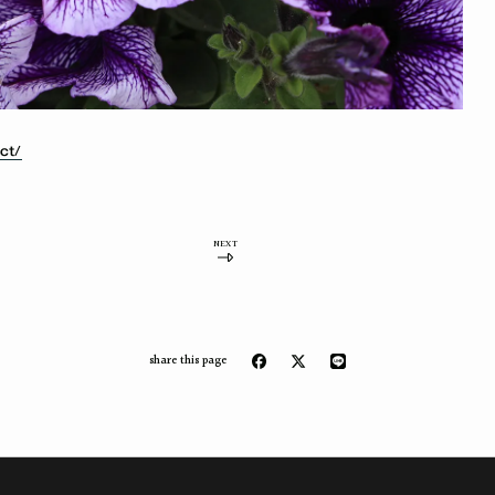
act/
NEXT
share this page