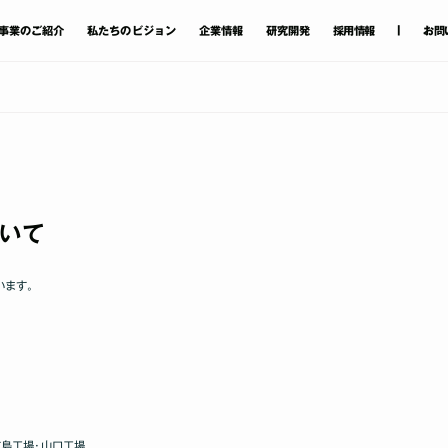
|
事業
のご
紹介
私たちのビジョン
企業情報
研究開発
採用情報
お問
ついて
います｡
広島工場･山口工場