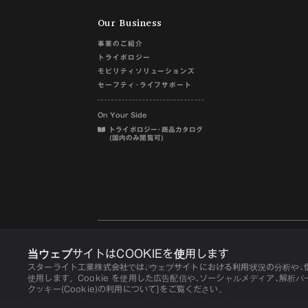
Our Business
事業のご紹介
トライボロジー
モビリティソリューションズ
セーフティ･ライフサポート
On Your Side
トライボロジー･商品カタログ
(国内のみ閲覧可)
当ウェブサイトはCOOKIEを使用します
スターライト工業株式会社では､ウェブサイトにおける利用状況の分析や､個
個人情報の取り扱いについ
© STARLITE. All Rights Reserved.
使用します。Cookie を使用した広告配信や､ソーシャルメディア､解析
クッキー(Cookie)の利用について]をご覧ください。