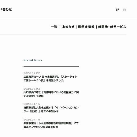
JP
EN
い合わせ
一覧
お知らせ
展示会情報
新開発･新サービス
Recent News
2026.07.22
広島東洋カープ 佐々木泰選手に「スターライト
工業ホームラン賞」を贈呈しました
2026.07.03
山口県山口市と「災害時等における支援協力に関
する協定」を締結
2026.04.15
技術革新と共創を加速する「イノベーションセン
ター（仮称）」着工のお知らせ
2026.04.10
栗東事業所「しが生物多様性取組認証制度」にて
最高ランクの3つ星認証を取得