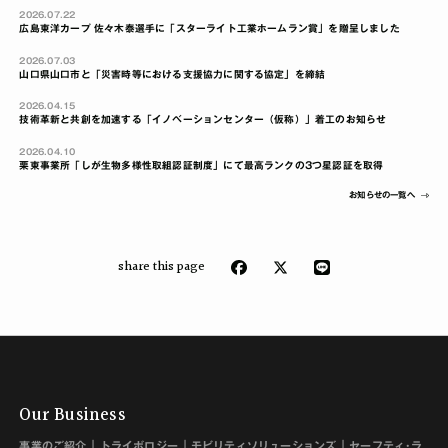
2026.07.22
広島東洋カープ 佐々木泰選手に「スターライト工業ホームラン賞」を贈呈しました
2026.07.03
山口県山口市と「災害時等における支援協力に関する協定」を締結
2026.04.15
技術革新と共創を加速する「イノベーションセンター（仮称）」着工のお知らせ
2026.04.10
栗東事業所「しが生物多様性取組認証制度」にて最高ランクの3つ星認証を取得
お知らせの一覧へ
share this page
Our Business
事業のご紹介
トライボロジー
モビリティソリューションズ
セーフティ･ラ