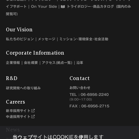
イフサポート
On Your Side
トライボロジー･商品カタログ
(国内のみ
閲覧可)
Our Vision
私たちのビジョン
メッセージ
ミッション･環境保全･社会活動
Corporate Information
企業情報
会社概要
アクセス(拠点一覧)
沿革
R&D
Contact
お問い合わせ
研究開発への取り組み
TEL :
06-6956-2240
Careers
(9:00~17:00)
FAX : 06-6956-2715
新卒採用サイト
中途採用サイト
News
当ウェブサイトはCOOKIEを使用します