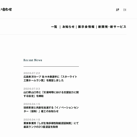
JP
EN
い合わせ
一覧
お知らせ
展示会情報
新開発･新サービス
Recent News
2026.07.22
広島東洋カープ 佐々木泰選手に「スターライト
工業ホームラン賞」を贈呈しました
2026.07.03
山口県山口市と「災害時等における支援協力に関
する協定」を締結
2026.04.15
技術革新と共創を加速する「イノベーションセン
ター（仮称）」着工のお知らせ
2026.04.10
栗東事業所「しが生物多様性取組認証制度」にて
最高ランクの3つ星認証を取得