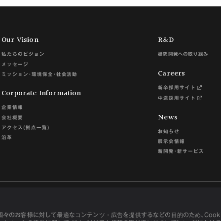
Our Vision
R&D
私たちのビジョン
研究開発への取り組み
メッセージ
Careers
ミッション･環境保全･社会活動
新卒採用サイト
Corporate Information
中途採用サイト
企業情報
News
会社概要
アクセス(拠点一覧)
お知らせ
沿革
展示会情報
新開発･新サービス
々のお客様に対して最適なコンテンツ・広告を提供するなどの目的のため､Cooki
て
利用規約