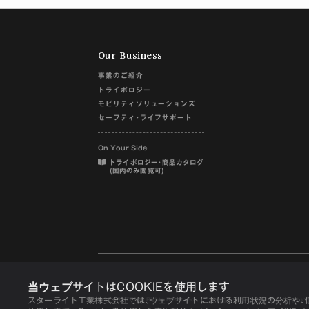
Our Business
事業のご紹介
トライボロジー
モビリティソリューションズ
セーフティ･ライフサポート
On Your Side
トライボロジー･商品カタログ
(国内のみ閲覧可)
当ウェブサイトはCOOKIEを使用します
スターライト工業株式会社では､ウェブサイトにおける利用状況の分析や､個
個人情報の取り扱いについ
© STARLITE. All Rights Reserved.