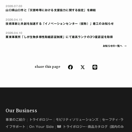
2026.07.03
山口県山口市と「災害時等における支援協力に関する協定」を締結
2026.04.15
技術革新と共創を加速する「イノベーションセンター（仮称）」着工のお知らせ
2026.04.10
栗東事業所「しが生物多様性取組認証制度」にて最高ランクの3つ星認証を取得
お知らせの一覧へ
share this page
Our Business
事業のご紹介
トライボロジー
モビリティソリューションズ
セーフティ･ラ
イフサポート
On Your Side
トライボロジー･商品カタログ
(国内のみ