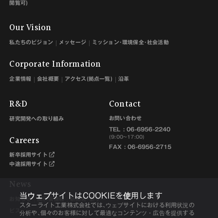
閲覧可)
Our Vision
私たちのビジョン
メッセージ
ミッション･環境保全･社会活動
Corporate Information
企業情報
会社概要
アクセス(拠点一覧)
沿革
R&D
Contact
お問い合わせ
研究開発への取り組み
TEL :
06-6956-2240
Careers
(9:00~17:00)
FAX : 06-6956-2715
新卒採用サイト
中途採用サイト
News
当ウェブサイトはCOOKIEを使用します
お知らせ
展示会情報
新開発･新サー
スターライト工業株式会社では､ウェブサイトにおける利用状況の
ビス
分析や､個々のお客様に対して最適なコンテンツ・広告を提供する