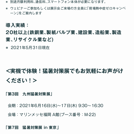
別途月額利用料､通信料､スマートフォン本体が必要になります｡
ウェビナーご参加もしくは展示会ご来場の方全員に｢現場熱中症ゼロキャンペ
ーン｣をご案内します
導入実績：
20社以上(鉄鋼業､製紙パルプ業､建設業､造船業､製造
業､リサイクル業など)
2021年5月31日現在
<実機で体験！猛暑対策展でもお気軽にお声がけ
ください！>
｢第3回 九州猛暑対策展｣
会期：2021年6月16日(水)～17日(木) 9:30～16:30
会場：マリンメッセ福岡 A館(ブース番号：M-22)
｢第7回 猛暑対策展 in 東京｣