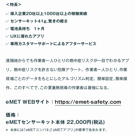
＜特長＞
✅ 導入企業20社以上1000台以上の稼働実績
✅ センサーキット41g､驚きの軽さ
✅ 電池長持ち 1ヶ月
✅ UXに優れたアプリ
✅ 専用カスタマーサポートによるアフターサービス
遠隔地からでも作業者一人ひとりの熱中症リスクが一目でわかるアプ
リ。熱中症リスクを許さない危険アラート。作業者一人ひとり､作業
現場ごとのデータをもとにしたアルゴリズム判定。簡単設定､簡単操
作。このすべてで､この夏暑熱現場の作業者は最強になる｡
eMET WEBサイト：
https://emet-safety.com
価格：
eMETセンサーキット本体 22,000円(税込)
本体には｢eMETコンパネ｣｢eMETアプリ｣が標準で含まれます｡