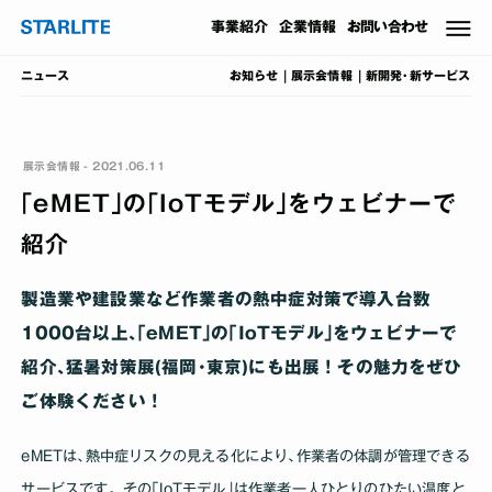
事業
紹介
企業情報
お問い合わせ
お知らせ
展示会情報
新開発･新サービス
ニュース
展示会情報 - 2021.06.11
｢eMET｣の｢IoTモデル｣をウェビナーで
紹介
製造業や建設業など作業者の熱中症対策で導入台数
1000台以上､｢eMET｣の｢IoTモデル｣をウェビナーで
紹介､猛暑対策展(福岡･東京)にも出展！その魅力をぜひ
ご体験ください！
eMETは､熱中症リスクの見える化により､作業者の体調が管理できる
サービスです。その｢IoTモデル｣は作業者一人ひとりのひたい温度と