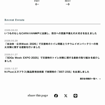
PREV
NEXT
Recent Events
2026.06.03
いつものもしもCARAVAN神戸に出展し、防災への意識や備えの大切さを伝えました
2026.05.29
「自治体・公共Week 2026」で災害時のトイレ問題とリチウムイオンバッテリーの発
火対策に関する提案を行いました
2026.01.27
「SDGs Week EXPO 2025」で災害時のトイレ対策に関する最新の取り組みを紹介し
ました
2025.12.27
N-Plus(エヌプラス)製品開発技術展 で新開発の「BST-25S」を出展しました
展示会情報の一覧へ
share this page