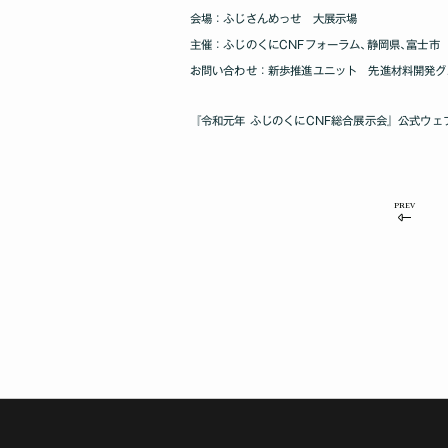
会場：ふじさんめっせ 大展示場
主催：ふじのくにCNFフォーラム､静岡県､富士市
お問い合わせ：新歩推進ユニット 先進材料開発グループ
『令和元年 ふじのくにCNF総合展示会』公式ウェ
PREV