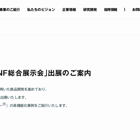
|
事業
のご
紹介
私たちのビジョン
企業情報
研究開発
採用情報
お問
NF総合展示会｣出展のご案内
を用いた商品開発を進めており､
に出展いたします｡
®
ー
』の高機能化事例をご紹介いたします｡