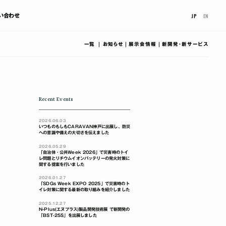
JP
EN
い合わせ
一覧
お知らせ
展示会情報
新開発･新サービス
Recent Events
2026.06.03
いつものもしもCARAVAN神戸に出展し、防災
への意識や備えの大切さを伝えました
2026.05.29
「自治体・公共Week 2026」で災害時のトイ
レ問題とリチウムイオンバッテリーの発火対策に
関する提案を行いました
2026.01.27
「SDGs Week EXPO 2025」で災害時のト
イレ対策に関する最新の取り組みを紹介しました
2025.12.27
N-Plus(エヌプラス)製品開発技術展 で新開発の
「BST-25S」を出展しました